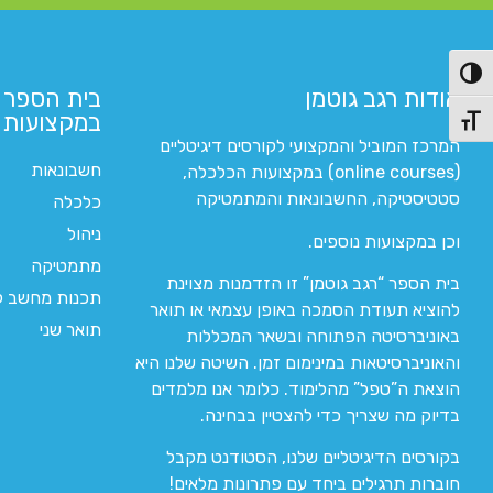
פעל/כבה ניגודיות גבוהה
אודות רגב גוטמן
בית הספר 
במקצועות ה
תג גודל גופן
המרכז המוביל והמקצועי לקורסים דיגיטליים
חשבונאות
(online courses) במקצועות הכלכלה,
סטטיסטיקה, החשבונאות והמתמטיקה
כלכלה
ניהול
וכן במקצועות נוספים.
מתמטיקה
בית הספר “רגב גוטמן” זו הזדמנות מצוינת
תכנות מחשב לי
להוציא תעודת הסמכה באופן עצמאי או תואר
תואר שני
באוניברסיטה הפתוחה ובשאר המכללות
והאוניברסיטאות במינימום זמן. השיטה שלנו היא
הוצאת ה”טפל” מהלימוד. כלומר אנו מלמדים
בדיוק מה שצריך כדי להצטיין בבחינה.
בקורסים הדיגיטליים שלנו, הסטודנט מקבל
חוברות תרגילים ביחד עם פתרונות מלאים!