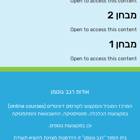
Open to access this content
מבחן 2
Open to access this content
מבחן 1
Open to access this content
אודות רגב גוטמן
המרכז המוביל והמקצועי לקורסים דיגיטליים (online courses)
במקצועות הכלכלה, סטטיסטיקה, החשבונאות והמתמטיקה
וכן במקצועות נוספים.
בית הספר “רגב גוטמן” זו הזדמנות מצוינת להוציא תעודת