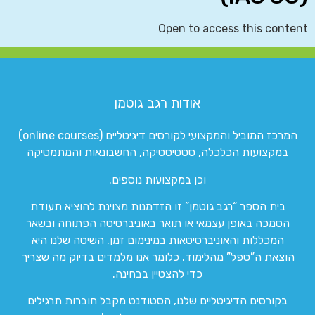
Open to access this content
אודות רגב גוטמן
המרכז המוביל והמקצועי לקורסים דיגיטליים (online courses)
במקצועות הכלכלה, סטטיסטיקה, החשבונאות והמתמטיקה
וכן במקצועות נוספים.
בית הספר “רגב גוטמן” זו הזדמנות מצוינת להוציא תעודת
הסמכה באופן עצמאי או תואר באוניברסיטה הפתוחה ובשאר
המכללות והאוניברסיטאות במינימום זמן. השיטה שלנו היא
הוצאת ה”טפל” מהלימוד. כלומר אנו מלמדים בדיוק מה שצריך
כדי להצטיין בבחינה.
בקורסים הדיגיטליים שלנו, הסטודנט מקבל חוברות תרגילים