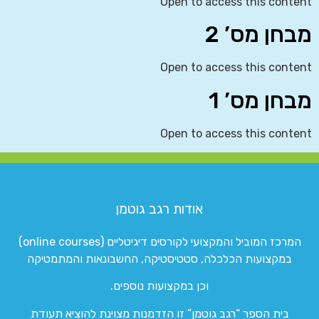
Open to access this content
מבחן מס’ 2
Open to access this content
מבחן מס’ 1
Open to access this content
אודות רגב גוטמן
המרכז המוביל והמקצועי לקורסים דיגיטליים (online courses)
במקצועות הכלכלה, סטטיסטיקה, החשבונאות והמתמטיקה
וכן במקצועות נוספים.
בית הספר “רגב גוטמן” זו הזדמנות מצוינת להוציא תעודת