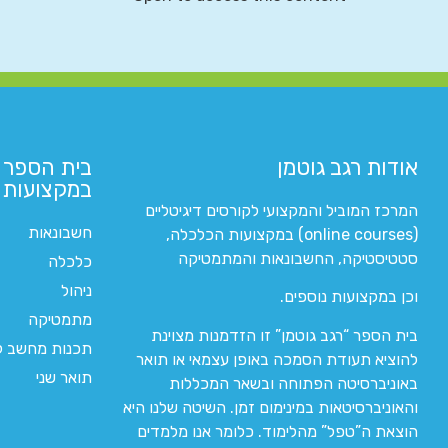
אודות רגב גוטמן
בית הספר 
במקצועות ה
המרכז המוביל והמקצועי לקורסים דיגיטליים
חשבונאות
(online courses) במקצועות הכלכלה,
סטטיסטיקה, החשבונאות והמתמטיקה
כלכלה
ניהול
וכן במקצועות נוספים.
מתמטיקה
בית הספר “רגב גוטמן” זו הזדמנות מצוינת
תכנות מחשב לי
להוציא תעודת הסמכה באופן עצמאי או תואר
תואר שני
באוניברסיטה הפתוחה ובשאר המכללות
והאוניברסיטאות במינימום זמן. השיטה שלנו היא
הוצאת ה”טפל” מהלימוד. כלומר אנו מלמדים