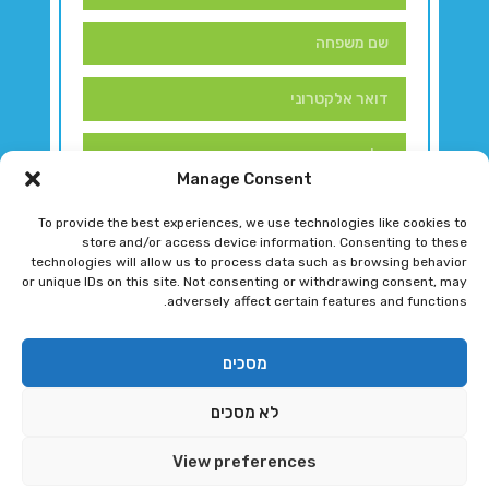
Manage Consent
To provide the best experiences, we use technologies like cookies to
store and/or access device information. Consenting to these
technologies will allow us to process data such as browsing behavior
or unique IDs on this site. Not consenting or withdrawing consent, may
adversely affect certain features and functions.
דברו איתנו!
מסכים
לא מסכים
רגב גוטמן 2024 © כל הזכויות שמורות
View preferences
פיתוח ותחזוקת אתר ע"י DK DIGITAL