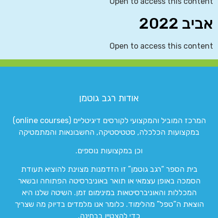
Open to access this content
אביב 2022
Open to access this content
אודות רגב גוטמן
המרכז המוביל והמקצועי לקורסים דיגיטליים (online courses)
במקצועות הכלכלה, סטטיסטיקה, החשבונאות והמתמטיקה
וכן במקצועות נוספים.
בית הספר “רגב גוטמן” זו הזדמנות מצוינת להוציא תעודת
הסמכה באופן עצמאי או תואר באוניברסיטה הפתוחה ובשאר
המכללות והאוניברסיטאות במינימום זמן. השיטה שלנו היא
הוצאת ה”טפל” מהלימוד. כלומר אנו מלמדים בדיוק מה שצריך
כדי להצטיין בבחינה.