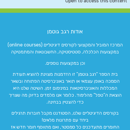
Open to access this content
אודות רגב גוטמן
המרכז המוביל והמקצועי לקורסים דיגיטליים (online courses)
במקצועות הכלכלה, סטטיסטיקה, החשבונאות והמתמטיקה
וכן במקצועות נוספים.
בית הספר “רגב גוטמן” זו הזדמנות מצוינת להוציא תעודת
הסמכה באופן עצמאי או תואר באוניברסיטה הפתוחה ובשאר
המכללות והאוניברסיטאות במינימום זמן. השיטה שלנו היא
הוצאת ה”טפל” מהלימוד. כלומר אנו מלמדים בדיוק מה שצריך
כדי להצטיין בבחינה.
בקורסים הדיגיטליים שלנו, הסטודנט מקבל חוברות תרגילים
ביחד עם פתרונות מלאים!
החומרים מתעדכנים כל סמסטר, ואם מתווסף חומר חדש אז