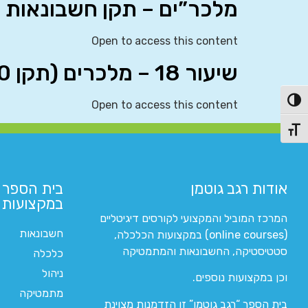
מלכר”ים – תקן חשבונאות 40 (החדש)
Open to access this content
שיעור 18 – מלכרים (תקן 40 החדש)
פעל/כבה ניגודיות גבוהה
Open to access this content
תג גודל גופן
אודות רגב גוטמן
בית הספר 
במקצועות ה
המרכז המוביל והמקצועי לקורסים דיגיטליים
חשבונאות
(online courses) במקצועות הכלכלה,
סטטיסטיקה, החשבונאות והמתמטיקה
כלכלה
ניהול
וכן במקצועות נוספים.
מתמטיקה
בית הספר “רגב גוטמן” זו הזדמנות מצוינת