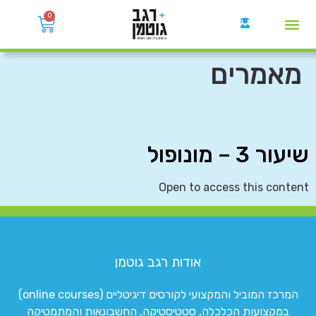
0
קבוצות הWhatsApp
מאמרים
שיעור 3 – מונופול
Open to access this content
אודות רגב גוטמן
המרכז המוביל והמקצועי לקורסים דיגיטליים (online courses)
במקצועות הכלכלה, סטטיסטיקה, החשבונאות והמתמטיקה