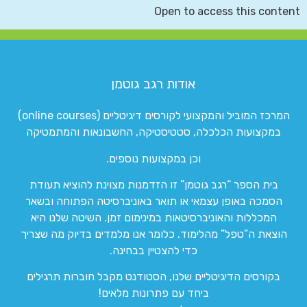
Open to access this content
אודות רגב גוטמן
המרכז המוביל והמקצועי לקורסים דיגיטליים (online courses)
במקצועות הכלכלה, סטטיסטיקה, החשבונאות והמתמטיקה
וכן במקצועות נוספים.
בית הספר “רגב גוטמן” זו הזדמנות מצוינת להוציא תעודת
הסמכה באופן עצמאי או תואר באוניברסיטה הפתוחה ובשאר
המכללות והאוניברסיטאות במינימום זמן. השיטה שלנו היא
הוצאת ה”טפל” מהלימוד. כלומר אנו מלמדים בדיוק מה שצריך
כדי להצטיין בבחינה.
בקורסים הדיגיטליים שלנו, הסטודנט מקבל חוברות תרגילים
ביחד עם פתרונות מלאים!