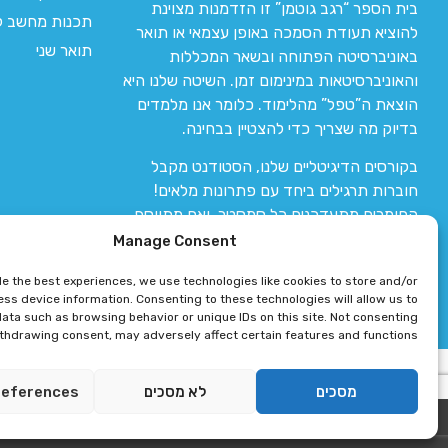
בית הספר “רגב גוטמן” זו הזדמנות מצוינת
תכנות מחשב לי
להוציא תעודת הסמכה באופן עצמאי או תואר
תואר שני
באוניברסיטה הפתוחה ובשאר המכללות
והאוניברסיטאות במינימום זמן. השיטה שלנו היא
הוצאת ה”טפל” מהלימוד. כלומר אנו מלמדים
בדיוק מה שצריך כדי להצטיין בבחינה.
בקורסים הדיגיטליים שלנו, הסטודנט מקבל
חוברות תרגילים ביחד עם פתרונות מלאים!
החומרים מתעדכנים כל סמסטר, ואם מתווסף
חומר חדש אז הקורס מתעדכן יחד איתו.
Manage Consent
de the best experiences, we use technologies like cookies to store and/or
ss device information. Consenting to these technologies will allow us to
ata such as browsing behavior or unique IDs on this site. Not consenting
ithdrawing consent, may adversely affect certain features and functions.
רגב גוטמן 2024 © כל הזכויות שמורות
מסכים
לא מסכים
references
פיתוח ותחזוקת אתר 