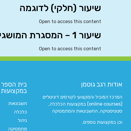
שיעור (חלקי) לדוגמה
Open to access this content
שיעור 1 – המסגרת המושגית
Open to access this content
אודות רגב גוטמן
בית הספר 
במקצועות ה
המרכז המוביל והמקצועי לקורסים דיגיטליים
חשבונאות
(online courses) במקצועות הכלכלה,
סטטיסטיקה, החשבונאות והמתמטיקה
כלכלה
ניהול
וכן במקצועות נוספים.
מתמטיקה