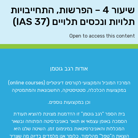
שיעור 4 – הפרשות, התחייבויות
תלויות ונכסים תלויים (IAS 37)
Open to access this content
אודות רגב גוטמן
המרכז המוביל והמקצועי לקורסים דיגיטליים (online courses)
במקצועות הכלכלה, סטטיסטיקה, החשבונאות והמתמטיקה
וכן במקצועות נוספים.
בית הספר “רגב גוטמן” זו הזדמנות מצוינת להוציא תעודת
הסמכה באופן עצמאי או תואר באוניברסיטה הפתוחה ובשאר
המכללות והאוניברסיטאות במינימום זמן. השיטה שלנו היא
הוצאת ה”טפל” מהלימוד. כלומר אנו מלמדים בדיוק מה שצריך