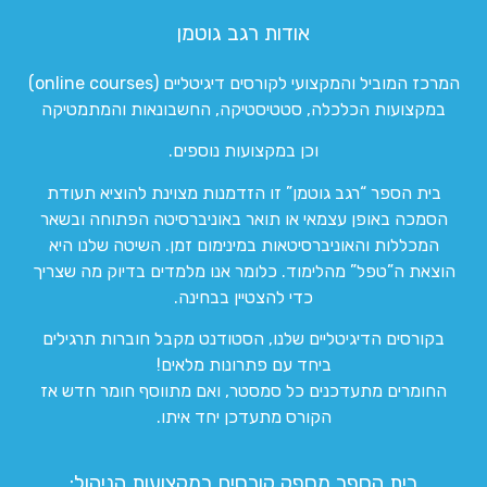
אודות רגב גוטמן
המרכז המוביל והמקצועי לקורסים דיגיטליים (online courses)
במקצועות הכלכלה, סטטיסטיקה, החשבונאות והמתמטיקה
וכן במקצועות נוספים.
בית הספר “רגב גוטמן” זו הזדמנות מצוינת להוציא תעודת
הסמכה באופן עצמאי או תואר באוניברסיטה הפתוחה ובשאר
המכללות והאוניברסיטאות במינימום זמן. השיטה שלנו היא
הוצאת ה”טפל” מהלימוד. כלומר אנו מלמדים בדיוק מה שצריך
כדי להצטיין בבחינה.
בקורסים הדיגיטליים שלנו, הסטודנט מקבל חוברות תרגילים
ביחד עם פתרונות מלאים!
החומרים מתעדכנים כל סמסטר, ואם מתווסף חומר חדש אז
הקורס מתעדכן יחד איתו.
בית הספר מספק קורסים במקצועות הניהול: