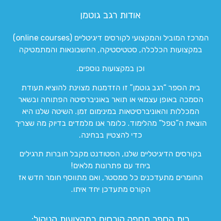
אודות רגב גוטמן
המרכז המוביל והמקצועי לקורסים דיגיטליים (online courses)
במקצועות הכלכלה, סטטיסטיקה, החשבונאות והמתמטיקה
וכן במקצועות נוספים.
בית הספר “רגב גוטמן” זו הזדמנות מצוינת להוציא תעודת
הסמכה באופן עצמאי או תואר באוניברסיטה הפתוחה ובשאר
המכללות והאוניברסיטאות במינימום זמן. השיטה שלנו היא
הוצאת ה”טפל” מהלימוד. כלומר אנו מלמדים בדיוק מה שצריך
כדי להצטיין בבחינה.
בקורסים הדיגיטליים שלנו, הסטודנט מקבל חוברות תרגילים
ביחד עם פתרונות מלאים!
החומרים מתעדכנים כל סמסטר, ואם מתווסף חומר חדש אז
הקורס מתעדכן יחד איתו.
בית הספר מספק קורסים במקצועות הניהול: