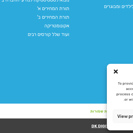
לדים ומבוגרים
תורת המחירים א'
תורת המחירים ב'
אקונומטריקה
ועוד שלל קורסים רבים
To provi
acce
process d
or w
View p
ע"י DK DIGITAL