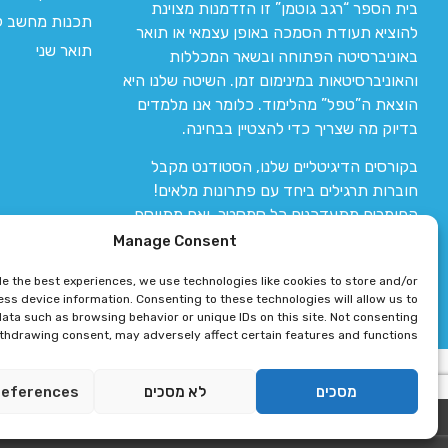
בית הספר “רגב גוטמן” זו הזדמנות מצוינת
תכנות מחשב לי
להוציא תעודת הסמכה באופן עצמאי או תואר
תואר שני
באוניברסיטה הפתוחה ובשאר המכללות
והאוניברסיטאות במינימום זמן. השיטה שלנו היא
הוצאת ה”טפל” מהלימוד. כלומר אנו מלמדים
בדיוק מה שצריך כדי להצטיין בבחינה.
בקורסים הדיגיטליים שלנו, הסטודנט מקבל
חוברות תרגילים ביחד עם פתרונות מלאים!
החומרים מתעדכנים כל סמסטר, ואם מתווסף
חומר חדש אז הקורס מתעדכן יחד איתו.
Manage Consent
de the best experiences, we use technologies like cookies to store and/or
ss device information. Consenting to these technologies will allow us to
ata such as browsing behavior or unique IDs on this site. Not consenting
ithdrawing consent, may adversely affect certain features and functions.
רגב גוטמן 2024 © כל הזכויות שמורות
מסכים
לא מסכים
references
פיתוח ותחזוקת אתר 