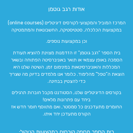
אודות רגב גוטמן
המרכז המוביל והמקצועי לקורסים דיגיטליים (online courses)
במקצועות הכלכלה, סטטיסטיקה, החשבונאות והמתמטיקה
וכן במקצועות נוספים.
בית הספר “רגב גוטמן” זו הזדמנות מצוינת להוציא תעודת
הסמכה באופן עצמאי או תואר באוניברסיטה הפתוחה ובשאר
המכללות והאוניברסיטאות במינימום זמן. השיטה שלנו היא
הוצאת ה”טפל” מהלימוד. כלומר אנו מלמדים בדיוק מה שצריך
כדי להצטיין בבחינה.
בקורסים הדיגיטליים שלנו, הסטודנט מקבל חוברות תרגילים
ביחד עם פתרונות מלאים!
החומרים מתעדכנים כל סמסטר, ואם מתווסף חומר חדש אז
הקורס מתעדכן יחד איתו.
בית הספר מספק קורסים במקצועות הניהול: