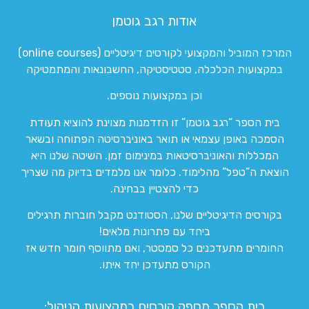
אודות רגב גוטמן
המרכז המוביל והמקצועי לקורסים דיגיטליים (online courses)
במקצועות הכלכלה, סטטיסטיקה, החשבונאות והמתמטיקה
וכן במקצועות נוספים.
בית הספר “רגב גוטמן” זו הזדמנות מצוינת להוציא תעודת
הסמכה באופן עצמאי או תואר באוניברסיטה הפתוחה ובשאר
המכללות והאוניברסיטאות במינימום זמן. השיטה שלנו היא
הוצאת ה”טפל” מהלימוד. כלומר אנו מלמדים בדיוק מה שצריך
כדי להצטיין בבחינה.
בקורסים הדיגיטליים שלנו, הסטודנט מקבל חוברות תרגילים
ביחד עם פתרונות מלאים!
החומרים מתעדכנים כל סמסטר, ואם מתווסף חומר חדש אז
הקורס מתעדכן יחד איתו.
בית הספר מספק קורסים במקצועות הניהול: