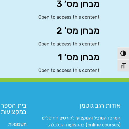
מבחן מס’ 3
Open to access this content
מבחן מס’ 2
Open to access this content
מבחן מס’ 1
פעל/כבה ניגודיות גבוהה
תג גודל גופן
Open to access this content
אודות רגב גוטמן
בית הספר 
במקצועות ה
המרכז המוביל והמקצועי לקורסים דיגיטליים
חשבונאות
(online courses) במקצועות הכלכלה,