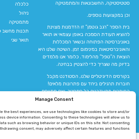
סטטיסטיקה, החשבונאות והמתמטיקה
כלכלה
ניהול
וכן במקצועות נוספים.
מתמטיקה
בית הספר “רגב גוטמן” זו הזדמנות מצוינת
תכנות מחשב לי
להוציא תעודת הסמכה באופן עצמאי או תואר
תואר שני
באוניברסיטה הפתוחה ובשאר המכללות
והאוניברסיטאות במינימום זמן. השיטה שלנו היא
הוצאת ה”טפל” מהלימוד. כלומר אנו מלמדים
בדיוק מה שצריך כדי להצטיין בבחינה.
בקורסים הדיגיטליים שלנו, הסטודנט מקבל
חוברות תרגילים ביחד עם פתרונות מלאים!
החומרים מתעדכנים כל סמסטר, ואם מתווסף
חומר חדש אז הקורס מתעדכן יחד איתו.
Manage Consent
de the best experiences, we use technologies like cookies to store and/or
ss device information. Consenting to these technologies will allow us to
ata such as browsing behavior or unique IDs on this site. Not consenting
ithdrawing consent, may adversely affect certain features and functions.