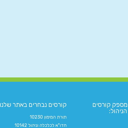
מספק קורסים
קורסים נבחרים באתר שלנו:​
ניהול:
תורת המימון 10230
חדו"א לכלכלה וניהול 10142