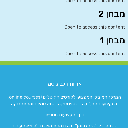
Open to access this content
מבחן 2
Open to access this content
מבחן 1
Open to access this content
אודות רגב גוטמן
המרכז המוביל והמקצועי לקורסים דיגיטליים (online courses)
במקצועות הכלכלה, סטטיסטיקה, החשבונאות והמתמטיקה
וכן במקצועות נוספים.
בית הספר “רגב גוטמן” זו הזדמנות מצוינת להוציא תעודת