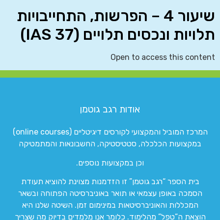
שיעור 4 – הפרשות, התחייבויות
תלויות ונכסים תלויים (IAS 37)
Open to access this content
אודות רגב גוטמן
המרכז המוביל והמקצועי לקורסים דיגיטליים (online courses)
במקצועות הכלכלה, סטטיסטיקה, החשבונאות והמתמטיקה
וכן במקצועות נוספים.
בית הספר “רגב גוטמן” זו הזדמנות מצוינת להוציא תעודת
הסמכה באופן עצמאי או תואר באוניברסיטה הפתוחה ובשאר
המכללות והאוניברסיטאות במינימום זמן. השיטה שלנו היא
הוצאת ה”טפל” מהלימוד. כלומר אנו מלמדים בדיוק מה שצריך