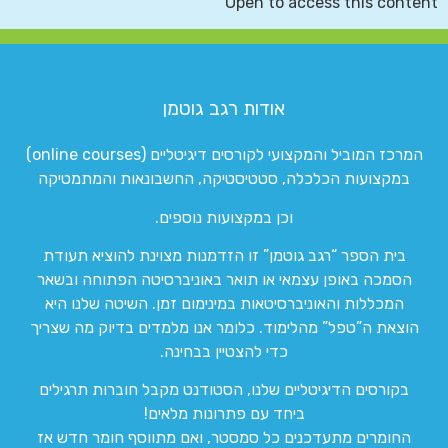
Open to access this content
אודות רגב גוטמן
המרכז המוביל והמקצועי לקורסים דיגיטליים (online courses)
במקצועות הכלכלה, סטטיסטיקה, החשבונאות והמתמטיקה
וכן במקצועות נוספים.
בית הספר “רגב גוטמן” זו הזדמנות מצוינת להוציא תעודת
הסמכה באופן עצמאי או תואר באוניברסיטה הפתוחה ובשאר
המכללות והאוניברסיטאות במינימום זמן. השיטה שלנו היא
הוצאת ה”טפל” מהלימוד. כלומר אנו מלמדים בדיוק מה שצריך
כדי להצטיין בבחינה.
בקורסים הדיגיטליים שלנו, הסטודנט מקבל חוברות תרגילים
ביחד עם פתרונות מלאים!
החומרים מתעדכנים כל סמסטר, ואם מתווסף חומר חדש אז