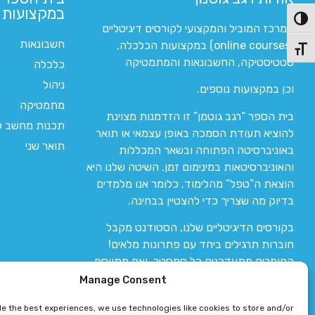
במקצועות ה
פעל/כבה ניגודיות גבוהה
המרכז המוביל והמקצועי לקורסים דיגיטליים
חשבונאות
(online courses) במקצועות הכלכלה,
תג גודל גופן
סטטיסטיקה, החשבונאות והמתמטיקה
כלכלה
ניהול
וכן במקצועות נוספים.
מתמטיקה
בית הספר “רגב גוטמן” זו הזדמנות מצוינת
תכנות מחשב לי
להוציא תעודת הסמכה באופן עצמאי או תואר
תואר שני
באוניברסיטה הפתוחה ובשאר המכללות
והאוניברסיטאות במינימום זמן. השיטה שלנו היא
הוצאת ה”טפל” מהלימוד. כלומר אנו מלמדים
בדיוק מה שצריך כדי להצטיין בבחינה.
בקורסים הדיגיטליים שלנו, הסטודנט מקבל
חוברות תרגילים ביחד עם פתרונות מלאים!
החומרים מתעדכנים כל סמסטר, ואם מתווסף
חומר חדש אז הקורס מתעדכן יחד איתו.
Manage Consent
de the best experiences, we use technologies like cookies to store and/or