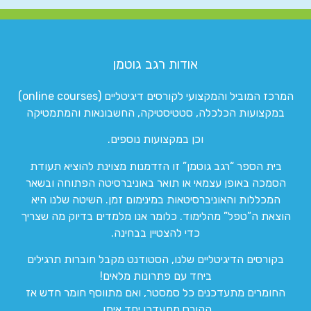
אודות רגב גוטמן
המרכז המוביל והמקצועי לקורסים דיגיטליים (online courses)
במקצועות הכלכלה, סטטיסטיקה, החשבונאות והמתמטיקה
וכן במקצועות נוספים.
בית הספר “רגב גוטמן” זו הזדמנות מצוינת להוציא תעודת
הסמכה באופן עצמאי או תואר באוניברסיטה הפתוחה ובשאר
המכללות והאוניברסיטאות במינימום זמן. השיטה שלנו היא
הוצאת ה”טפל” מהלימוד. כלומר אנו מלמדים בדיוק מה שצריך
כדי להצטיין בבחינה.
בקורסים הדיגיטליים שלנו, הסטודנט מקבל חוברות תרגילים
ביחד עם פתרונות מלאים!
החומרים מתעדכנים כל סמסטר, ואם מתווסף חומר חדש אז
הקורס מתעדכן יחד איתו.