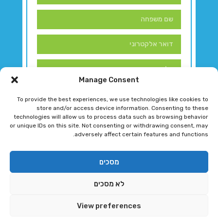
Manage Consent
To provide the best experiences, we use technologies like cookies to
store and/or access device information. Consenting to these
technologies will allow us to process data such as browsing behavior
or unique IDs on this site. Not consenting or withdrawing consent, may
adversely affect certain features and functions.
דברו איתנו!
מסכים
לא מסכים
רגב גוטמן 2024 © כל הזכויות שמורות
View preferences
פיתוח ותחזוקת אתר ע"י DK DIGITAL