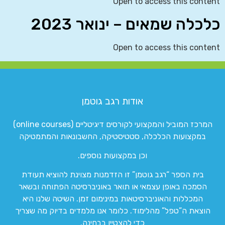
Open to access this content
כלכלה שמאים – ינואר 2023
Open to access this content
אודות רגב גוטמן
המרכז המוביל והמקצועי לקורסים דיגיטליים (online courses)
במקצועות הכלכלה, סטטיסטיקה, החשבונאות והמתמטיקה
וכן במקצועות נוספים.
בית הספר “רגב גוטמן” זו הזדמנות מצוינת להוציא תעודת
הסמכה באופן עצמאי או תואר באוניברסיטה הפתוחה ובשאר
המכללות והאוניברסיטאות במינימום זמן. השיטה שלנו היא
הוצאת ה”טפל” מהלימוד. כלומר אנו מלמדים בדיוק מה שצריך
כדי להצטיין בבחינה.