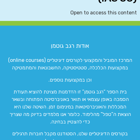
Open to access this content
אודות רגב גוטמן
המרכז המוביל והמקצועי לקורסים דיגיטליים (online courses)
במקצועות הכלכלה, סטטיסטיקה, החשבונאות והמתמטיקה
וכן במקצועות נוספים.
בית הספר “רגב גוטמן” זו הזדמנות מצוינת להוציא תעודת
הסמכה באופן עצמאי או תואר באוניברסיטה הפתוחה ובשאר
המכללות והאוניברסיטאות במינימום זמן. השיטה שלנו היא
הוצאת ה”טפל” מהלימוד. כלומר אנו מלמדים בדיוק מה שצריך
כדי להצטיין בבחינה.
בקורסים הדיגיטליים שלנו, הסטודנט מקבל חוברות תרגילים