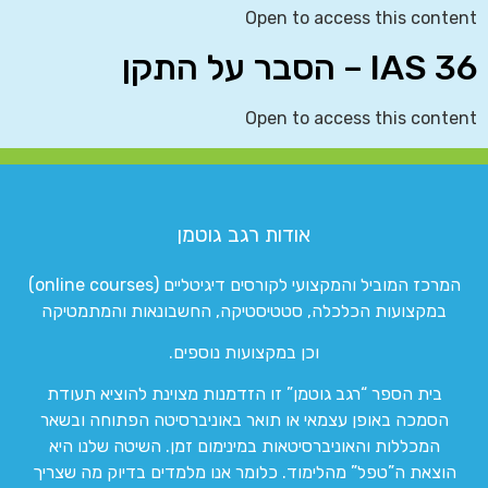
Open to access this content
IAS 36 – הסבר על התקן
Open to access this content
אודות רגב גוטמן
המרכז המוביל והמקצועי לקורסים דיגיטליים (online courses)
במקצועות הכלכלה, סטטיסטיקה, החשבונאות והמתמטיקה
וכן במקצועות נוספים.
בית הספר “רגב גוטמן” זו הזדמנות מצוינת להוציא תעודת
הסמכה באופן עצמאי או תואר באוניברסיטה הפתוחה ובשאר
המכללות והאוניברסיטאות במינימום זמן. השיטה שלנו היא
הוצאת ה”טפל” מהלימוד. כלומר אנו מלמדים בדיוק מה שצריך