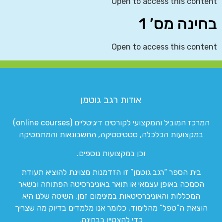
Open to access this content
בחינה מס’ 1
Open to access this content
אודות רגב גוטמן
המרכז המוביל והמקצועי לקורסים דיגיטליים (online courses)
במקצועות הכלכלה, סטטיסטיקה, החשבונאות והמתמטיקה
וכן במקצועות נוספים.
בית הספר “רגב גוטמן” זו הזדמנות מצוינת להוציא תעודת
הסמכה באופן עצמאי או תואר באוניברסיטה הפתוחה ובשאר
המכללות והאוניברסיטאות במינימום זמן. השיטה שלנו היא
הוצאת ה”טפל” מהלימוד. כלומר אנו מלמדים בדיוק מה שצריך
כדי להצטיין בבחינה.