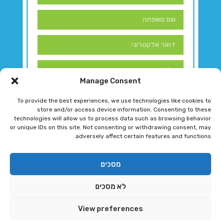
Manage Consent
To provide the best experiences, we use technologies like cookies to
store and/or access device information. Consenting to these
technologies will allow us to process data such as browsing behavior
or unique IDs on this site. Not consenting or withdrawing consent, may
adversely affect certain features and functions.
דברו איתנו!
מסכים
לא מסכים
רגב גוטמן 2024 © כל הזכויות שמורות
View preferences
פיתוח ותחזוקת אתר ע"י DK DIGITAL