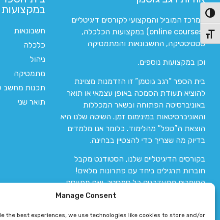
במקצועות ה
פעל/כבה ניגודיות גבוהה
המרכז המוביל והמקצועי לקורסים דיגיטליים
חשבונאות
(online courses) במקצועות הכלכלה,
תג גודל גופן
סטטיסטיקה, החשבונאות והמתמטיקה
כלכלה
ניהול
וכן במקצועות נוספים.
מתמטיקה
בית הספר “רגב גוטמן” זו הזדמנות מצוינת
תכנות מחשב לי
להוציא תעודת הסמכה באופן עצמאי או תואר
תואר שני
באוניברסיטה הפתוחה ובשאר המכללות
והאוניברסיטאות במינימום זמן. השיטה שלנו היא
הוצאת ה”טפל” מהלימוד. כלומר אנו מלמדים
בדיוק מה שצריך כדי להצטיין בבחינה.
בקורסים הדיגיטליים שלנו, הסטודנט מקבל
חוברות תרגילים ביחד עם פתרונות מלאים!
החומרים מתעדכנים כל סמסטר, ואם מתווסף
חומר חדש אז הקורס מתעדכן יחד איתו.
Manage Consent
de the best experiences, we use technologies like cookies to store and/or