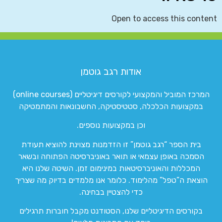
Open to access this content
אודות רגב גוטמן
המרכז המוביל והמקצועי לקורסים דיגיטליים (online courses)
במקצועות הכלכלה, סטטיסטיקה, החשבונאות והמתמטיקה
וכן במקצועות נוספים.
בית הספר “רגב גוטמן” זו הזדמנות מצוינת להוציא תעודת
הסמכה באופן עצמאי או תואר באוניברסיטה הפתוחה ובשאר
המכללות והאוניברסיטאות במינימום זמן. השיטה שלנו היא
הוצאת ה”טפל” מהלימוד. כלומר אנו מלמדים בדיוק מה שצריך
כדי להצטיין בבחינה.
בקורסים הדיגיטליים שלנו, הסטודנט מקבל חוברות תרגילים