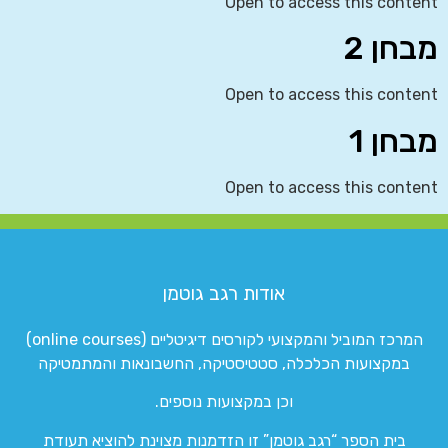
Open to access this content
מבחן 2
Open to access this content
מבחן 1
Open to access this content
אודות רגב גוטמן
המרכז המוביל והמקצועי לקורסים דיגיטליים (online courses)
במקצועות הכלכלה, סטטיסטיקה, החשבונאות והמתמטיקה
וכן במקצועות נוספים.
בית הספר “רגב גוטמן” זו הזדמנות מצוינת להוציא תעודת