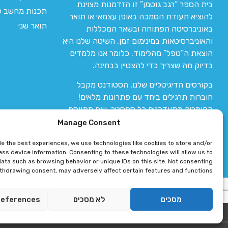
בית הספר “רגב גוטמן” זו הזדמנות מצוינת
תכנות מחשב לי
להוציא תעודת הסמכה באופן עצמאי או תואר
תואר שני
באוניברסיטה הפתוחה ובשאר המכללות
והאוניברסיטאות במינימום זמן. השיטה שלנו היא
הוצאת ה”טפל” מהלימוד. כלומר אנו מלמדים
בדיוק מה שצריך כדי להצטיין בבחינה.
בקורסים הדיגיטליים שלנו, הסטודנט מקבל
חוברות תרגילים ביחד עם פתרונות מלאים!
החומרים מתעדכנים כל סמסטר, ואם מתווסף
חומר חדש אז הקורס מתעדכן יחד איתו.
Manage Consent
de the best experiences, we use technologies like cookies to store and/or
ss device information. Consenting to these technologies will allow us to
ata such as browsing behavior or unique IDs on this site. Not consenting
ithdrawing consent, may adversely affect certain features and functions.
רגב גוטמן 2024 © כל הזכויות שמורות
מסכים
לא מסכים
references
פיתוח ותחזוקת אתר 