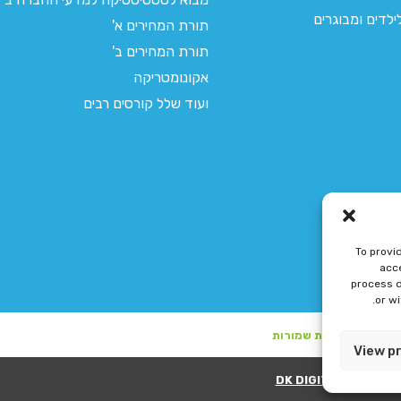
לדים ומבוגרים
תורת המחירים א'
תורת המחירים ב'
אקונומטריקה
ועוד שלל קורסים רבים
To provi
acce
process d
or w
View p
ע"י DK DIGITAL