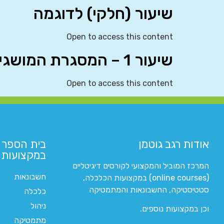
שיעור (חלקי) לדוגמה
Open to access this content
שיעור 1 – המסגרת המושגית
Open to access this content
אודות רגב גוטמן
בית הספר 
במקצועות ה
המרכז המוביל והמקצועי לקורסים דיגיטליים
חשבונאות
(online courses) במקצועות הכלכלה,
סטטיסטיקה, החשבונאות והמתמטיקה
כלכלה
ניהול
וכן במקצועות נוספים.
מתמטיקה