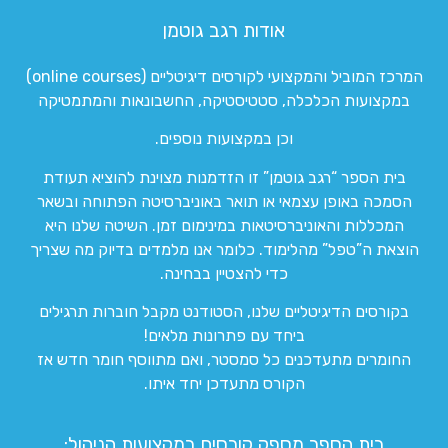
אודות רגב גוטמן
המרכז המוביל והמקצועי לקורסים דיגיטליים (online courses)
במקצועות הכלכלה, סטטיסטיקה, החשבונאות והמתמטיקה
וכן במקצועות נוספים.
בית הספר “רגב גוטמן” זו הזדמנות מצוינת להוציא תעודת
הסמכה באופן עצמאי או תואר באוניברסיטה הפתוחה ובשאר
המכללות והאוניברסיטאות במינימום זמן. השיטה שלנו היא
הוצאת ה”טפל” מהלימוד. כלומר אנו מלמדים בדיוק מה שצריך
כדי להצטיין בבחינה.
בקורסים הדיגיטליים שלנו, הסטודנט מקבל חוברות תרגילים
ביחד עם פתרונות מלאים!
החומרים מתעדכנים כל סמסטר, ואם מתווסף חומר חדש אז
הקורס מתעדכן יחד איתו.
בית הספר מספק קורסים במקצועות הניהול: