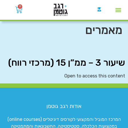
0
קבוצות הWhatsApp
מאמרים
שיעור 3 – ממ”ן 15 (מרכזי רווח)
Open to access this content
אודות רגב גוטמן
המרכז המוביל והמקצועי לקורסים דיגיטליים (online courses)
במקצועות הכלכלה, סטטיסטיקה, החשבונאות והמתמטיקה