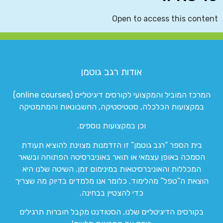
Open to access this content
אודות רגב גוטמן
המרכז המוביל והמקצועי לקורסים דיגיטליים (online courses)
במקצועות הכלכלה, סטטיסטיקה, החשבונאות והמתמטיקה
וכן במקצועות נוספים.
בית הספר “רגב גוטמן” זו הזדמנות מצוינת להוציא תעודת
הסמכה באופן עצמאי או תואר באוניברסיטה הפתוחה ובשאר
המכללות והאוניברסיטאות במינימום זמן. השיטה שלנו היא
הוצאת ה”טפל” מהלימוד. כלומר אנו מלמדים בדיוק מה שצריך
כדי להצטיין בבחינה.
בקורסים הדיגיטליים שלנו, הסטודנט מקבל חוברות תרגילים