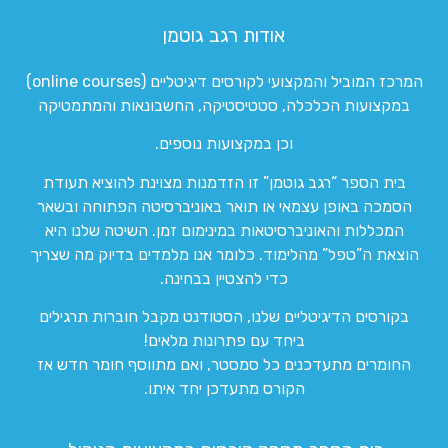
אודות רגב גוטמן
המרכז המוביל והמקצועי לקורסים דיגיטליים (online courses)
במקצועות הכלכלה, סטטיסטיקה, החשבונאות והמתמטיקה
וכן במקצועות נוספים.
בית הספר “רגב גוטמן” זו הזדמנות מצוינת להוציא תעודת
הסמכה באופן עצמאי או תואר באוניברסיטה הפתוחה ובשאר
המכללות והאוניברסיטאות במינימום זמן. השיטה שלנו היא
הוצאת ה”טפל” מהלימוד. כלומר אנו מלמדים בדיוק מה שצריך
כדי להצטיין בבחינה.
בקורסים הדיגיטליים שלנו, הסטודנט מקבל חוברות תרגילים
ביחד עם פתרונות מלאים!
החומרים מתעדכנים כל סמסטר, ואם מתווסף חומר חדש אז
הקורס מתעדכן יחד איתו.