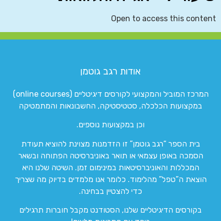
Open to access this content
אודות רגב גוטמן
המרכז המוביל והמקצועי לקורסים דיגיטליים (online courses)
במקצועות הכלכלה, סטטיסטיקה, החשבונאות והמתמטיקה
וכן במקצועות נוספים.
בית הספר “רגב גוטמן” זו הזדמנות מצוינת להוציא תעודת
הסמכה באופן עצמאי או תואר באוניברסיטה הפתוחה ובשאר
המכללות והאוניברסיטאות במינימום זמן. השיטה שלנו היא
הוצאת ה”טפל” מהלימוד. כלומר אנו מלמדים בדיוק מה שצריך
כדי להצטיין בבחינה.
בקורסים הדיגיטליים שלנו, הסטודנט מקבל חוברות תרגילים