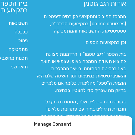
אודות רגב גוטמן
בית הספר 
במקצועות ה
המרכז המוביל והמקצועי לקורסים דיגיטליים
חשבונאות
(online courses) במקצועות הכלכלה,
סטטיסטיקה, החשבונאות והמתמטיקה
כלכלה
ניהול
וכן במקצועות נוספים.
מתמטיקה
בית הספר “רגב גוטמן” זו הזדמנות מצוינת
תכנות מחשב לי
להוציא תעודת הסמכה באופן עצמאי או תואר
תואר שני
באוניברסיטה הפתוחה ובשאר המכללות
והאוניברסיטאות במינימום זמן. השיטה שלנו היא
הוצאת ה”טפל” מהלימוד. כלומר אנו מלמדים
בדיוק מה שצריך כדי להצטיין בבחינה.
בקורסים הדיגיטליים שלנו, הסטודנט מקבל
חוברות תרגילים ביחד עם פתרונות מלאים!
החומרים מתעדכנים כל סמסטר, ואם מתווסף
חומר חדש אז הקורס מתעדכן יחד איתו.
Manage Consent