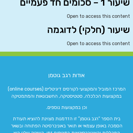
שיעור 1 – סכומים חד פעמיים
Open to access this content
שיעור (חלקי) לדוגמה
Open to access this content
אודות רגב גוטמן
המרכז המוביל והמקצועי לקורסים דיגיטליים (online courses)
במקצועות הכלכלה, סטטיסטיקה, החשבונאות והמתמטיקה
וכן במקצועות נוספים.
בית הספר “רגב גוטמן” זו הזדמנות מצוינת להוציא תעודת
הסמכה באופן עצמאי או תואר באוניברסיטה הפתוחה ובשאר
המכללות והאוניברסיטאות במינימום זמן. השיטה שלנו היא