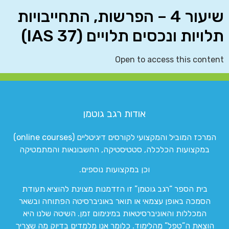
שיעור 4 – הפרשות, התחייבויות
תלויות ונכסים תלויים (IAS 37)
Open to access this content
אודות רגב גוטמן
המרכז המוביל והמקצועי לקורסים דיגיטליים (online courses)
במקצועות הכלכלה, סטטיסטיקה, החשבונאות והמתמטיקה
וכן במקצועות נוספים.
בית הספר “רגב גוטמן” זו הזדמנות מצוינת להוציא תעודת
הסמכה באופן עצמאי או תואר באוניברסיטה הפתוחה ובשאר
המכללות והאוניברסיטאות במינימום זמן. השיטה שלנו היא
הוצאת ה”טפל” מהלימוד. כלומר אנו מלמדים בדיוק מה שצריך