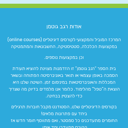
אודות רגב גוטמן
המרכז המוביל והמקצועי לקורסים דיגיטליים (online courses)
במקצועות הכלכלה, סטטיסטיקה, החשבונאות והמתמטיקה
וכן במקצועות נוספים.
בית הספר “רגב גוטמן” זו הזדמנות מצוינת להוציא תעודת
הסמכה באופן עצמאי או תואר באוניברסיטה הפתוחה ובשאר
המכללות והאוניברסיטאות במינימום זמן. השיטה שלנו היא
הוצאת ה”טפל” מהלימוד. כלומר אנו מלמדים בדיוק מה שצריך
כדי להצטיין בבחינה.
בקורסים הדיגיטליים שלנו, הסטודנט מקבל חוברות תרגילים
ביחד עם פתרונות מלאים!
החומרים מתעדכנים כל סמסטר, ואם מתווסף חומר חדש אז
הקורס מתעדכן יחד איתו.