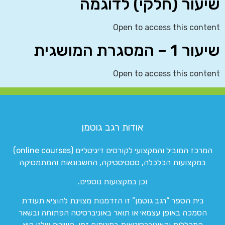
שיעור (חלקי) לדוגמה
Open to access this content
שיעור 1 – המסגרת המושגית
Open to access this content
אודות רגב גוטמן
המרכז המוביל והמקצועי לקורסים דיגיטליים (online courses)
במקצועות הכלכלה, סטטיסטיקה, החשבונאות והמתמטיקה
וכן במקצועות נוספים.
בית הספר “רגב גוטמן” זו הזדמנות מצוינת להוציא תעודת
הסמכה באופן עצמאי או תואר באוניברסיטה הפתוחה ובשאר
המכללות והאוניברסיטאות במינימום זמן. השיטה שלנו היא