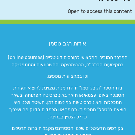
Open to access this content
אודות רגב גוטמן
המרכז המוביל והמקצועי לקורסים דיגיטליים (online courses)
במקצועות הכלכלה, סטטיסטיקה, החשבונאות והמתמטיקה
וכן במקצועות נוספים.
בית הספר “רגב גוטמן” זו הזדמנות מצוינת להוציא תעודת
הסמכה באופן עצמאי או תואר באוניברסיטה הפתוחה ובשאר
המכללות והאוניברסיטאות במינימום זמן. השיטה שלנו היא
הוצאת ה”טפל” מהלימוד. כלומר אנו מלמדים בדיוק מה שצריך
כדי להצטיין בבחינה.
בקורסים הדיגיטליים שלנו, הסטודנט מקבל חוברות תרגילים