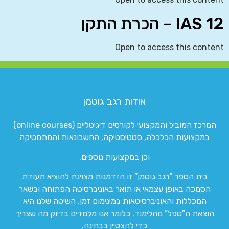
IAS 12 – הכרת התקן
Open to access this content
אודות רגב גוטמן
המרכז המוביל והמקצועי לקורסים דיגיטליים (online courses)
במקצועות הכלכלה, סטטיסטיקה, החשבונאות והמתמטיקה
וכן במקצועות נוספים.
בית הספר “רגב גוטמן” זו הזדמנות מצוינת להוציא תעודת
הסמכה באופן עצמאי או תואר באוניברסיטה הפתוחה ובשאר
המכללות והאוניברסיטאות במינימום זמן. השיטה שלנו היא
הוצאת ה”טפל” מהלימוד. כלומר אנו מלמדים בדיוק מה שצריך
כדי להצטיין בבחינה.