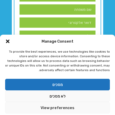
Manage Consent
To provide the best experiences, we use technologies like cookies to
store and/or access device information. Consenting to these
technologies will allow us to process data such as browsing behavior
or unique IDs on this site. Not consenting or withdrawing consent, may
adversely affect certain features and functions.
דברו איתנו!
מסכים
לא מסכים
רגב גוטמן 2024 © כל הזכויות שמורות
View preferences
פיתוח ותחזוקת אתר ע"י DK DIGITAL