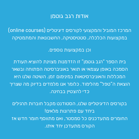
אודות רגב גוטמן
המרכז המוביל והמקצועי לקורסים דיגיטליים (online courses)
במקצועות הכלכלה, סטטיסטיקה, החשבונאות והמתמטיקה
וכן במקצועות נוספים.
בית הספר “רגב גוטמן” זו הזדמנות מצוינת להוציא תעודת
הסמכה באופן עצמאי או תואר באוניברסיטה הפתוחה ובשאר
המכללות והאוניברסיטאות במינימום זמן. השיטה שלנו היא
הוצאת ה”טפל” מהלימוד. כלומר אנו מלמדים בדיוק מה שצריך
כדי להצטיין בבחינה.
בקורסים הדיגיטליים שלנו, הסטודנט מקבל חוברות תרגילים
ביחד עם פתרונות מלאים!
החומרים מתעדכנים כל סמסטר, ואם מתווסף חומר חדש אז
הקורס מתעדכן יחד איתו.