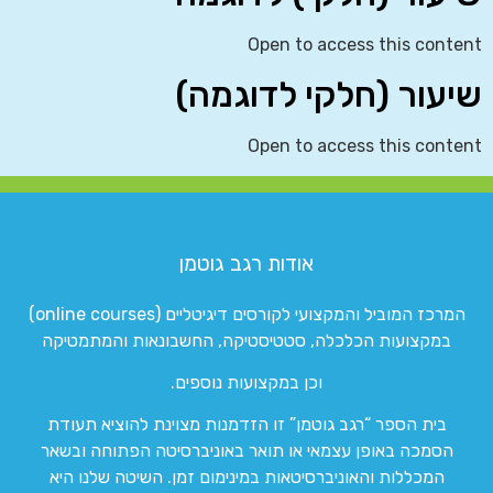
Open to access this content
שיעור (חלקי לדוגמה)
Open to access this content
אודות רגב גוטמן
המרכז המוביל והמקצועי לקורסים דיגיטליים (online courses)
במקצועות הכלכלה, סטטיסטיקה, החשבונאות והמתמטיקה
וכן במקצועות נוספים.
בית הספר “רגב גוטמן” זו הזדמנות מצוינת להוציא תעודת
הסמכה באופן עצמאי או תואר באוניברסיטה הפתוחה ובשאר
המכללות והאוניברסיטאות במינימום זמן. השיטה שלנו היא