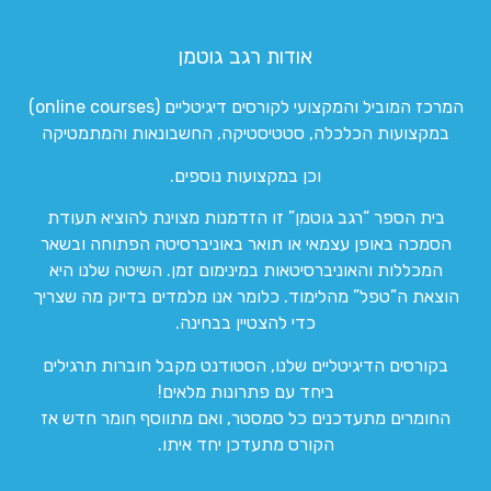
אודות רגב גוטמן
המרכז המוביל והמקצועי לקורסים דיגיטליים (online courses)
במקצועות הכלכלה, סטטיסטיקה, החשבונאות והמתמטיקה
וכן במקצועות נוספים.
בית הספר “רגב גוטמן” זו הזדמנות מצוינת להוציא תעודת
הסמכה באופן עצמאי או תואר באוניברסיטה הפתוחה ובשאר
המכללות והאוניברסיטאות במינימום זמן. השיטה שלנו היא
הוצאת ה”טפל” מהלימוד. כלומר אנו מלמדים בדיוק מה שצריך
כדי להצטיין בבחינה.
בקורסים הדיגיטליים שלנו, הסטודנט מקבל חוברות תרגילים
ביחד עם פתרונות מלאים!
החומרים מתעדכנים כל סמסטר, ואם מתווסף חומר חדש אז
הקורס מתעדכן יחד איתו.