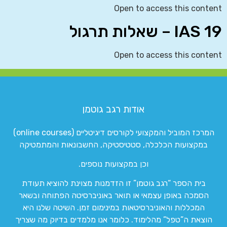
Open to access this content
IAS 19 – שאלות תרגול
Open to access this content
אודות רגב גוטמן
המרכז המוביל והמקצועי לקורסים דיגיטליים (online courses)
במקצועות הכלכלה, סטטיסטיקה, החשבונאות והמתמטיקה
וכן במקצועות נוספים.
בית הספר “רגב גוטמן” זו הזדמנות מצוינת להוציא תעודת
הסמכה באופן עצמאי או תואר באוניברסיטה הפתוחה ובשאר
המכללות והאוניברסיטאות במינימום זמן. השיטה שלנו היא
הוצאת ה”טפל” מהלימוד. כלומר אנו מלמדים בדיוק מה שצריך