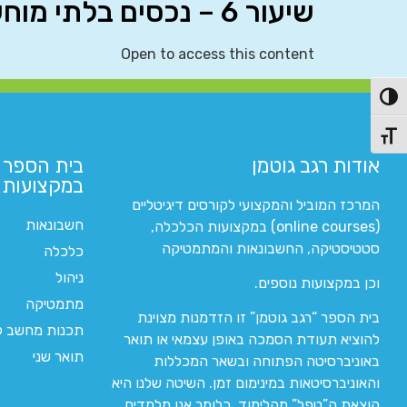
שיעור 6 – נכסים בלתי מוחשיים (IAS 38)
Open to access this content
פעל/כבה ניגודיות גבוהה
תג גודל גופן
אודות רגב גוטמן
בית הספר 
במקצועות ה
המרכז המוביל והמקצועי לקורסים דיגיטליים
חשבונאות
(online courses) במקצועות הכלכלה,
סטטיסטיקה, החשבונאות והמתמטיקה
כלכלה
ניהול
וכן במקצועות נוספים.
מתמטיקה
בית הספר “רגב גוטמן” זו הזדמנות מצוינת
תכנות מחשב לי
להוציא תעודת הסמכה באופן עצמאי או תואר
תואר שני
באוניברסיטה הפתוחה ובשאר המכללות
והאוניברסיטאות במינימום זמן. השיטה שלנו היא
הוצאת ה”טפל” מהלימוד. כלומר אנו מלמדים