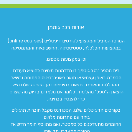
אודות רגב גוטמן
המרכז המוביל והמקצועי לקורסים דיגיטליים (online courses)
במקצועות הכלכלה, סטטיסטיקה, החשבונאות והמתמטיקה
וכן במקצועות נוספים.
בית הספר “רגב גוטמן” זו הזדמנות מצוינת להוציא תעודת
הסמכה באופן עצמאי או תואר באוניברסיטה הפתוחה ובשאר
המכללות והאוניברסיטאות במינימום זמן. השיטה שלנו היא
הוצאת ה”טפל” מהלימוד. כלומר אנו מלמדים בדיוק מה שצריך
כדי להצטיין בבחינה.
בקורסים הדיגיטליים שלנו, הסטודנט מקבל חוברות תרגילים
ביחד עם פתרונות מלאים!
החומרים מתעדכנים כל סמסטר, ואם מתווסף חומר חדש אז
הקורס מתעדכן יחד איתו.