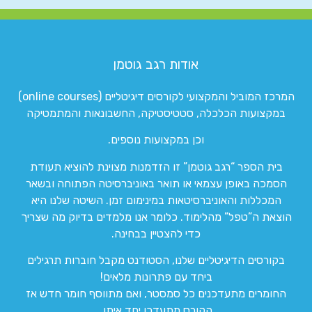
אודות רגב גוטמן
המרכז המוביל והמקצועי לקורסים דיגיטליים (online courses)
במקצועות הכלכלה, סטטיסטיקה, החשבונאות והמתמטיקה
וכן במקצועות נוספים.
בית הספר “רגב גוטמן” זו הזדמנות מצוינת להוציא תעודת
הסמכה באופן עצמאי או תואר באוניברסיטה הפתוחה ובשאר
המכללות והאוניברסיטאות במינימום זמן. השיטה שלנו היא
הוצאת ה”טפל” מהלימוד. כלומר אנו מלמדים בדיוק מה שצריך
כדי להצטיין בבחינה.
בקורסים הדיגיטליים שלנו, הסטודנט מקבל חוברות תרגילים
ביחד עם פתרונות מלאים!
החומרים מתעדכנים כל סמסטר, ואם מתווסף חומר חדש אז
הקורס מתעדכן יחד איתו.